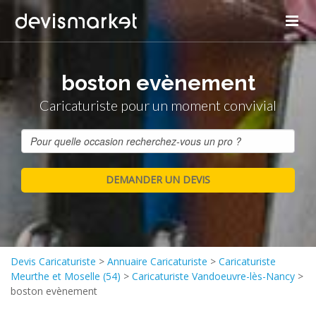
boston evènement
Caricaturiste pour un moment convivial
Devis Caricaturiste
>
Annuaire Caricaturiste
>
Caricaturiste
Meurthe et Moselle (54)
>
Caricaturiste Vandoeuvre-lès-Nancy
>
boston evènement