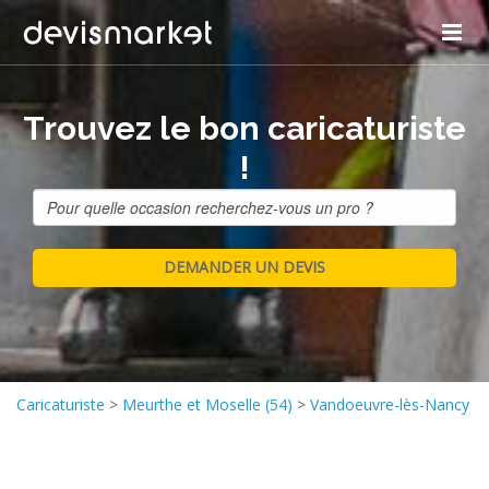
Trouvez le bon caricaturiste
!
Caricaturiste
>
Meurthe et Moselle (54)
>
Vandoeuvre-lès-Nancy