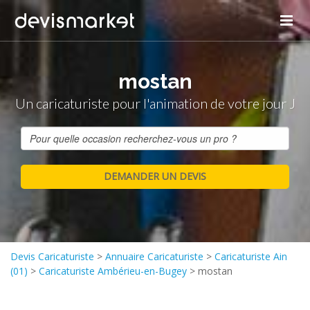
mostan
Un caricaturiste pour l'animation de votre jour J
Devis Caricaturiste
>
Annuaire Caricaturiste
>
Caricaturiste Ain
(01)
>
Caricaturiste Ambérieu-en-Bugey
>
mostan