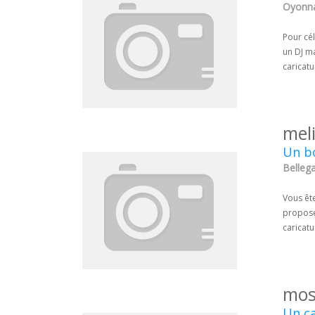
Oyonna
Pour cél
un DJ ma
caricatu
mel
Un bo
Bellega
Vous ête
propose
caricatu
mos
Un ca