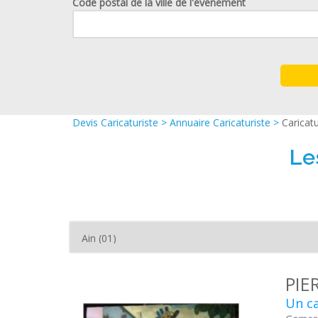
Code postal de la ville de l'événement
Devis Caricaturiste
>
Annuaire Caricaturiste
>
Caricatu
Le
PIE
Un ca