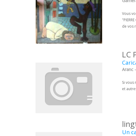
Garnera
Vous vo
"PIERRE 
de vos 
LC 
Caric
Aranc -
Si vous 
et autre
ling
Un ca