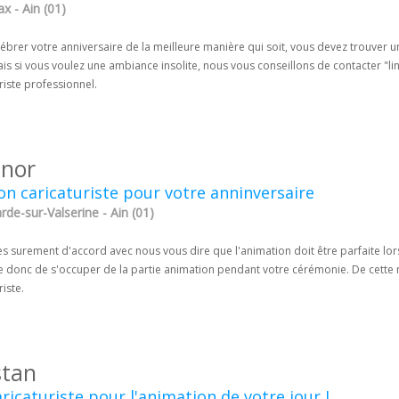
x - Ain (01)
ébrer votre anniversaire de la meilleure manière qui soit, vous devez trouver 
is si vous voulez une ambiance insolite, nous vous conseillons de contacter "li
riste professionnel.
inor
n caricaturiste pour votre anninversaire
rde-sur-Valserine - Ain (01)
s surement d'accord avec nous vous dire que l'animation doit être parfaite lor
 donc de s'occuper de la partie animation pendant votre cérémonie. De cette 
riste.
tan
ricaturiste pour l'animation de votre jour J