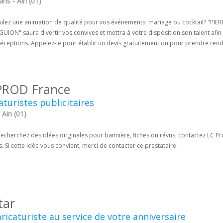
ns - Ain (01)
ulez une animation de qualité pour vos événements: mariage ou cocktail? "PIERR
GUION" saura divertir vos convives et mettra à votre disposition son talent afin
réceptions. Appelez-le pour établir un devis gratuitement ou pour prendre ren
PROD France
aturistes publicitaires
 Ain (01)
recherchez des idées originales pour bannière, fiches ou révus, contactez LC Pro
s. Si cette idée vous convient, merci de contacter ce prestataire.
tar
ricaturiste au service de votre anniversaire