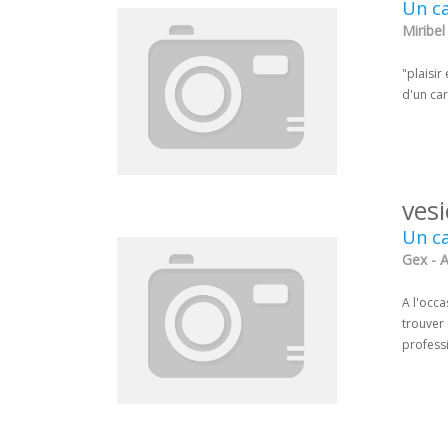
Un ca
Miribel
"plaisir
d'un car
ves
Un ca
Gex - A
A l'occa
trouver 
profess