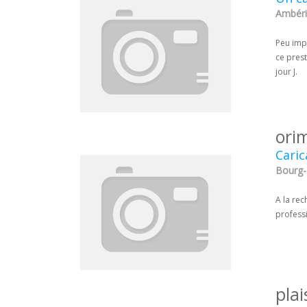
Ambéri
Peu imp
ce prest
jour J.
ori
Caric
Bourg-
A la re
professi
pla