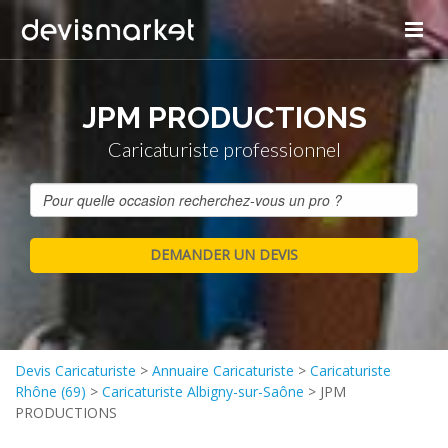
JPM PRODUCTIONS
Caricaturiste professionnel
Devis Caricaturiste
>
Annuaire Caricaturiste
>
Caricaturiste
Rhône (69)
>
Caricaturiste Albigny-sur-Saône
>
JPM
PRODUCTIONS