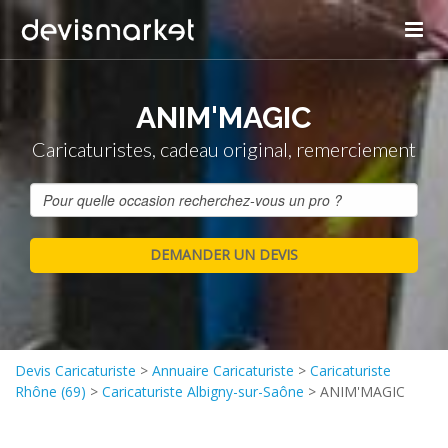
ANIM'MAGIC
Caricaturistes, cadeau original, remerciement
Devis Caricaturiste
>
Annuaire Caricaturiste
>
Caricaturiste
Rhône (69)
>
Caricaturiste Albigny-sur-Saône
>
ANIM'MAGIC