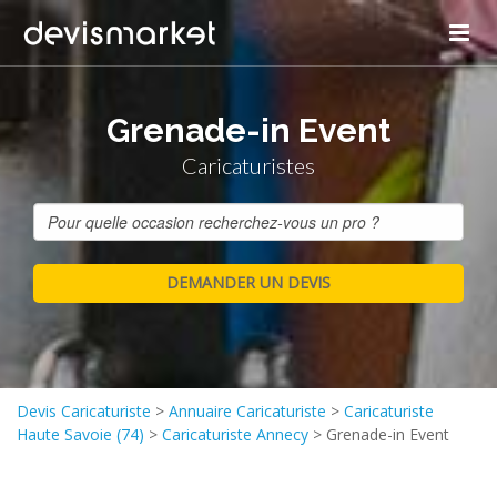
Grenade-in Event
Caricaturistes
Devis Caricaturiste
>
Annuaire Caricaturiste
>
Caricaturiste
Haute Savoie (74)
>
Caricaturiste Annecy
>
Grenade-in Event