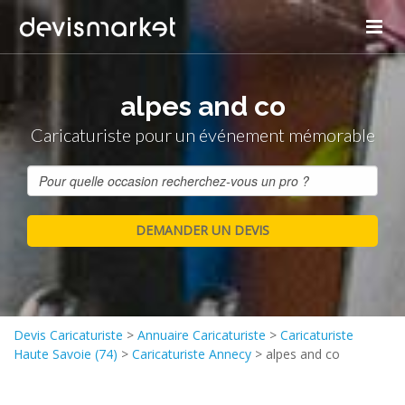
alpes and co
Caricaturiste pour un événement mémorable
Devis Caricaturiste
>
Annuaire Caricaturiste
>
Caricaturiste
Haute Savoie (74)
>
Caricaturiste Annecy
>
alpes and co