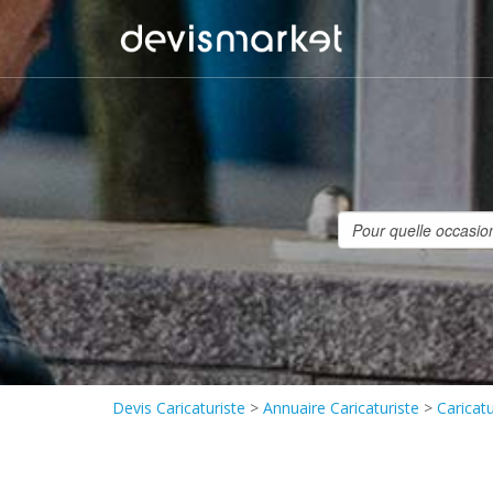
Devis Caricaturiste
>
Annuaire Caricaturiste
>
Caricat