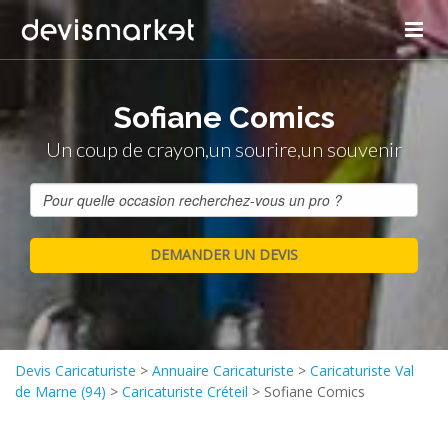
Sofiane Comics
Un coup de crayon,un sourire,un souvenir
Devis Caricaturiste
>
Annuaire Caricaturiste
>
Caricaturiste Val
de Marne (94)
>
Caricaturiste Créteil
>
Sofiane Comics