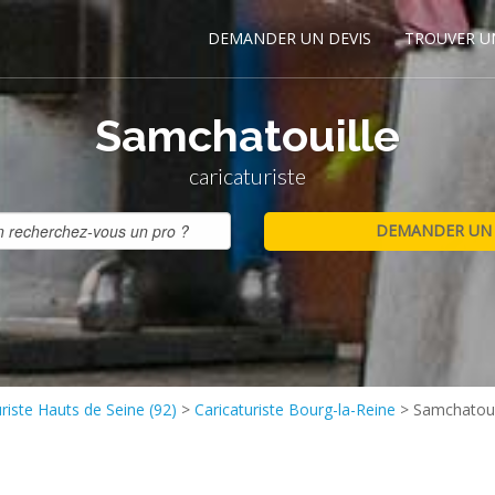
DEMANDER UN DEVIS
TROUVER U
Samchatouille
caricaturiste
uriste Hauts de Seine (92)
>
Caricaturiste Bourg-la-Reine
>
Samchatoui