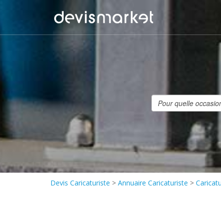
Devis Caricaturiste
>
Annuaire Caricaturiste
>
Caricat