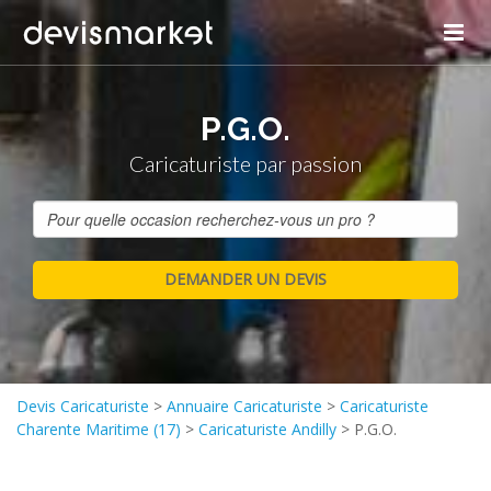
P.G.O.
Caricaturiste par passion
Devis Caricaturiste
>
Annuaire Caricaturiste
>
Caricaturiste
Charente Maritime (17)
>
Caricaturiste Andilly
>
P.G.O.