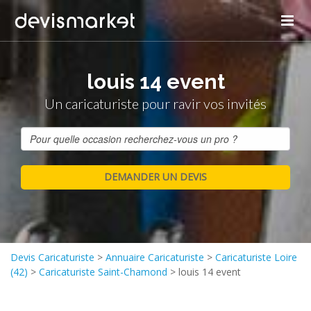
louis 14 event
Un caricaturiste pour ravir vos invités
Devis Caricaturiste
>
Annuaire Caricaturiste
>
Caricaturiste Loire
(42)
>
Caricaturiste Saint-Chamond
>
louis 14 event