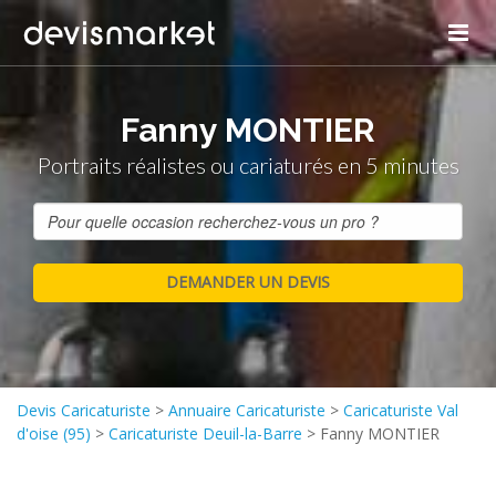
Fanny MONTIER
Portraits réalistes ou cariaturés en 5 minutes
Devis Caricaturiste
>
Annuaire Caricaturiste
>
Caricaturiste Val
d'oise (95)
>
Caricaturiste Deuil-la-Barre
>
Fanny MONTIER