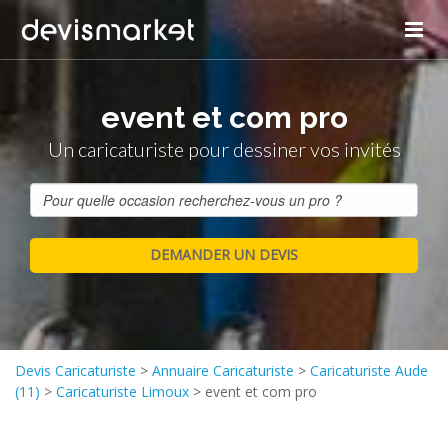
event et com pro
Un caricaturiste pour dessiner vos invités
Devis Caricaturiste
>
Annuaire Caricaturiste
>
Caricaturiste Aude
(11)
>
Caricaturiste Limoux
>
event et com pro