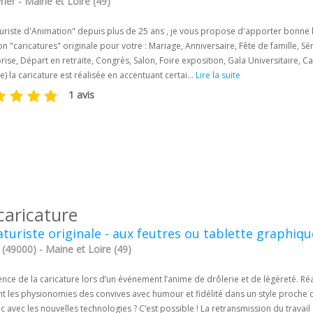
ier - Maine et Loire (49)
turiste d'Animation" depuis plus de 25 ans , je vous propose d'apporter bonn
n "caricatures" originale pour votre : Mariage, Anniversaire, Fête de famille, S
rise, Départ en retraite, Congrès, Salon, Foire exposition, Gala Universitaire, 
 la caricature est réalisée en accentuant certai...
Lire la suite
1 avis
caricature
aturiste originale - aux feutres ou tablette graphiqu
(49000) - Maine et Loire (49)
nce de la caricature lors d’un événement l’anime de drôlerie et de légèreté. Réa
ent les physionomies des convives avec humour et fidélité dans un style proche
c avec les nouvelles technologies ? C’est possible ! La retransmission du travail