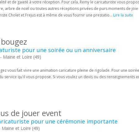
alité et de gaieté à votre réception. Pour cela, Remy le caricaturiste vous prop
e, arbre de noël ou toutes autres réceptions privées de purs moments de joie e
riste Cholet et Frejus est à même de vous fournir une prestatio...
Lire la suite
 bougez
aturiste pour une soirée ou un anniversaire
- Maine et Loire (49)
ez vous fait vivre une animation caricature pleine de rigolade. Pour une soirée 
du service qu'il vous propose. Si vous voulez un devis ou des renseignements en 
ous de jouer event
aricaturiste pour une cérémonie importante
 - Maine et Loire (49)