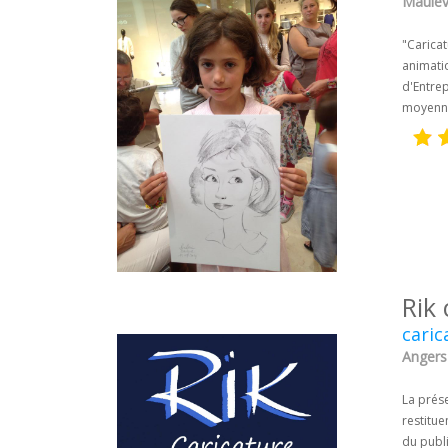
Maulévr
"Carica
animatio
d'Entrep
moyenne)
Rik 
caric
Angers 
La prése
restitu
du publi