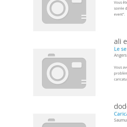
Vous êt
soirée d
event".
ali 
Le se
Angers 
Vous ave
problème
caricatu
dod
Caric
Saumur