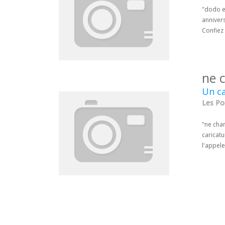
"dodo e
annivers
Confiez 
ne 
Un ca
Les Po
"ne chan
caricatu
l'appel