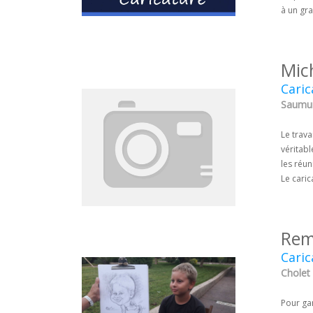
à un gra
Mic
Caric
Saumur
Le trava
véritabl
les réun
Le caric
Remy
Caric
Cholet 
Pour gar