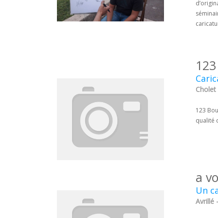
d’origin
séminair
caricatu
123
Caric
Cholet 
123 Boug
qualité 
a v
Un c
Avrillé