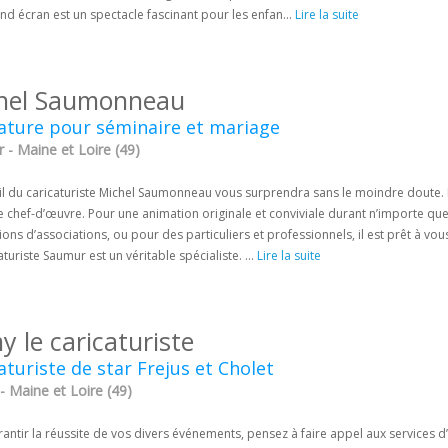
nd écran est un spectacle fascinant pour les enfan...
Lire la suite
hel Saumonneau
ature pour séminaire et mariage
 - Maine et Loire (49)
il du caricaturiste Michel Saumonneau vous surprendra sans le moindre doute. En
e chef-d’œuvre. Pour une animation originale et conviviale durant n’importe qu
ions d’associations, ou pour des particuliers et professionnels, il est prêt à vou
aturiste Saumur est un véritable spécialiste. ...
Lire la suite
 le caricaturiste
aturiste de star Frejus et Cholet
- Maine et Loire (49)
antir la réussite de vos divers événements, pensez à faire appel aux services 