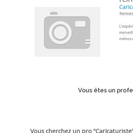
Cari
Rennes 
L'expéri
merveill
mémorab
Vous êtes un profes
Vous cherchez un pro "Caricaturiste"