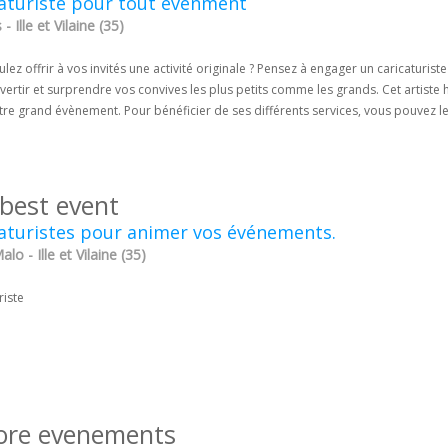
aturiste pour tout évènment
- Ille et Vilaine (35)
lez offrir à vos invités une activité originale ? Pensez à engager un caricaturi
ivertir et surprendre vos convives les plus petits comme les grands. Cet artis
tre grand évènement. Pour bénéficier de ses différents services, vous pouvez l
 best event
aturistes pour animer vos événements.
alo - Ille et Vilaine (35)
riste
ore evenements