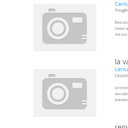
Caric
Fougère
Êtes-vou
raison q
rire vos
la 
caric
Cesson-
Un mome
son tale
événemen
rei