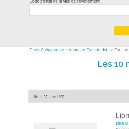
Code postal de la ville de l'événement
Devis Caricaturiste
>
Annuaire Caricaturiste
>
Caricatu
Les 10 m
Lio
dess