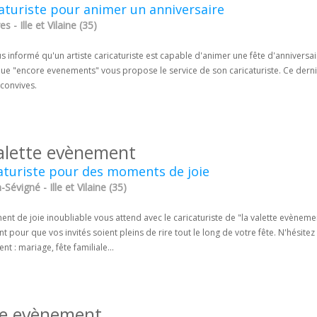
aturiste pour animer un anniversaire
s - Ille et Vilaine (35)
s informé qu'un artiste caricaturiste est capable d'animer une fête d'anniversa
ue "encore evenements" vous propose le service de son caricaturiste. Ce dernie
 convives.
valette evènement
aturiste pour des moments de joie
Sévigné - Ille et Vilaine (35)
nt de joie inoubliable vous attend avec le caricaturiste de "la valette evènem
nt pour que vos invités soient pleins de rire tout le long de votre fête. N'hésite
t : mariage, fête familiale...
ne evènement