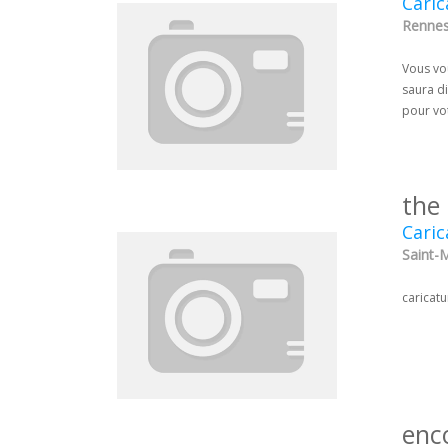
Caric
Rennes 
Vous vou
saura d
pour vo
the
Caric
Saint-M
caricatu
enc