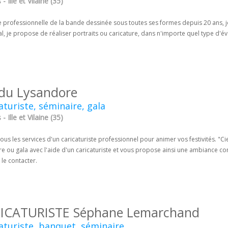
- Ille et Vilaine (35)
 professionnelle de la bande dessinée sous toutes ses formes depuis 20 ans, je t
al, je propose de réaliser portraits ou caricature, dans n'importe quel type d'évé
 du Lysandore
aturiste, séminaire, gala
- Ille et Vilaine (35)
ous les services d'un caricaturiste professionnel pour animer vos festivités. "C
e ou gala avec l'aide d'un caricaturiste et vous propose ainsi une ambiance conv
e le contacter.
ICATURISTE Séphane Lemarchand
aturiste, banquet, séminaire