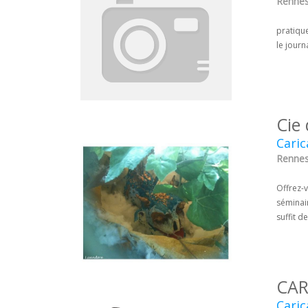
Rennes 
pratique
le journ
Cie
Caric
Rennes 
Offrez-v
séminair
suffit d
CAR
Caric