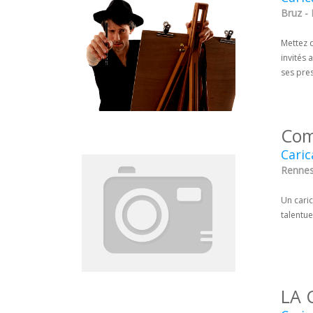
Bruz - I
Mettez 
invités 
ses pres
Com
Caric
Rennes 
Un caric
talentu
LA 