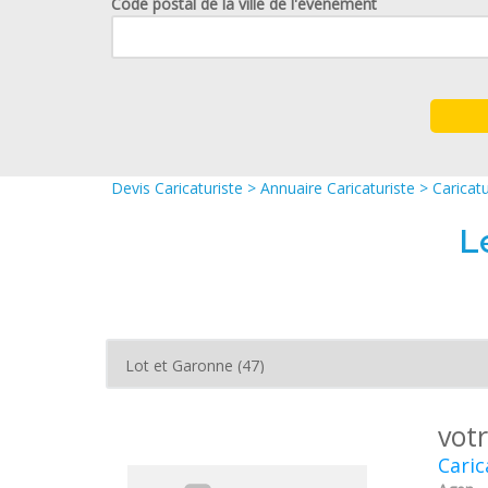
Code postal de la ville de l'événement
Devis Caricaturiste
>
Annuaire Caricaturiste
>
Caricat
L
vot
Caric