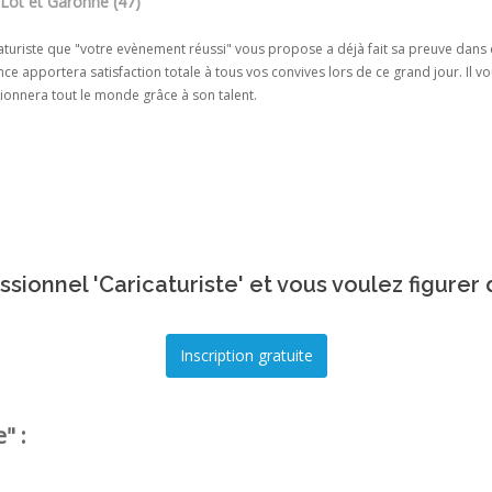
 Lot et Garonne (47)
aturiste que "votre evènement réussi" vous propose a déjà fait sa preuve dans 
ce apportera satisfaction totale à tous vos convives lors de ce grand jour. Il
ionnera tout le monde grâce à son talent.
sionnel 'Caricaturiste' et vous voulez figurer
" :