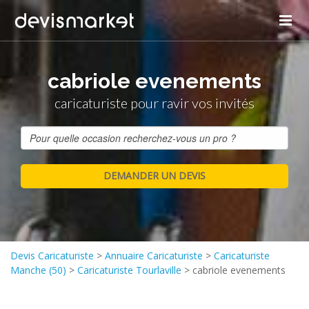
cabriole evenements
caricaturiste pour ravir vos invités
Devis Caricaturiste
>
Annuaire Caricaturiste
>
Caricaturiste
Manche (50)
>
Caricaturiste Tourlaville
>
cabriole evenements