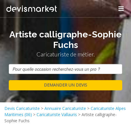
Artiste calligraphe-Sophie
Fuchs
Caricaturiste de métier.
Devis Caricaturiste
>
Annuaire Caricaturiste
>
Caricaturiste Alpes
Maritimes (06)
>
Caricaturiste Vallauris
>
Artiste calligraphe-
Sophie Fuchs