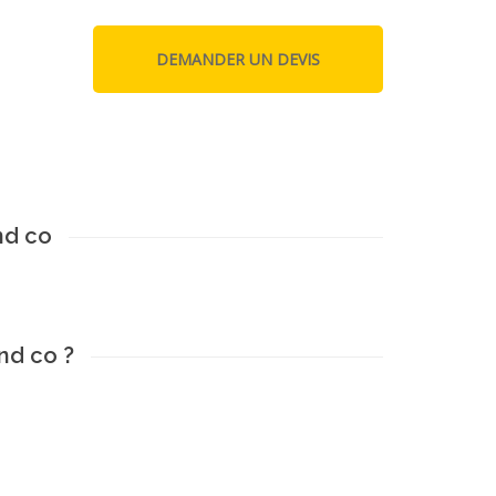
nd co
and co ?