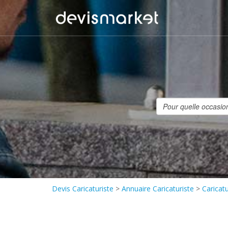
Devis Caricaturiste
>
Annuaire Caricaturiste
>
Caricatu