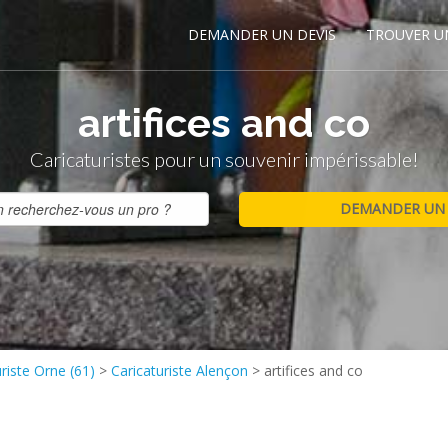
DEMANDER UN DEVIS
TROUVER U
artifices and co
Caricaturistes pour un souvenir impérissable!
riste Orne (61)
>
Caricaturiste Alençon
>
artifices and co