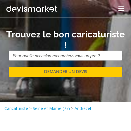
Trouvez le bon caricaturiste
!
Caricaturiste
>
Seine et Marne (77)
>
Andrezel